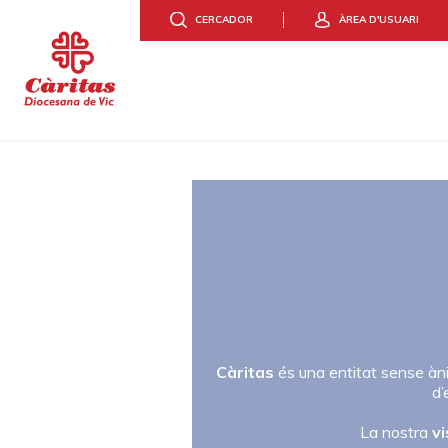
CERCADOR
ÀREA D'USUARI
Càritas
és una entitat sense àni
d’
La nostra
vi