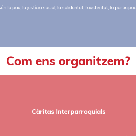
ón la pau, la justícia social, la solidaritat, l’austeritat, la participa
Com ens organitzem?
La
Càritas
parroquial
és
Càritas Interparroquials
l’organisme
oficial
per
a