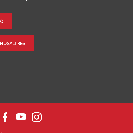
més.
La
IÓ
Comissió
permanent
actua
en
 NOSALTRES
els
períodes
entre
reunions
del
Consell.
Els
temes
que
aborda
són
els
mateixos
que
els