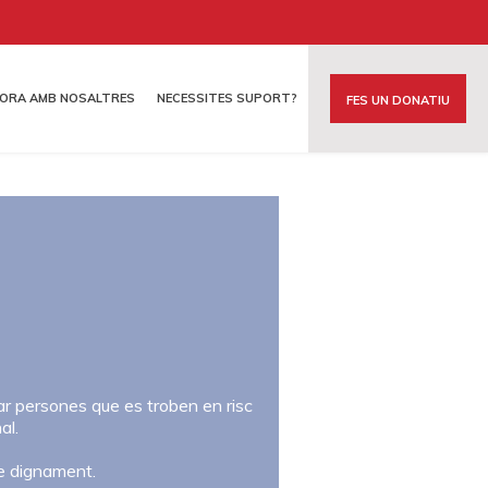
BORA AMB NOSALTRES
NECESSITES SUPORT?
FES UN DONATIU
A
ar persones que es troben en risc
al.
re dignament.