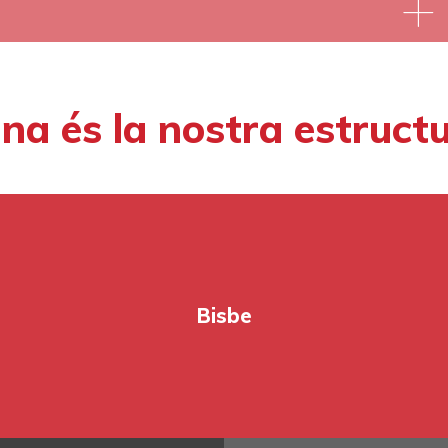
l’
acció
caritativa
i
social
de
la
na és la nostra estruct
parròquia.
Bisbe