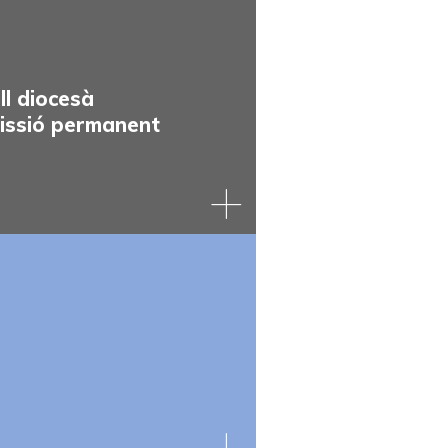
i
bisbe
El
de
Consell
Vic.
diocesà
és
ll diocesà
l’òrgan
missió permanent
executiu
de
l’Assemblea
diocesana.
Es
reuneix
ordinàriament
de
Sra.
forma
Sílvia
trimestral
Sanabria
i
Juárez
,
de
delegada
forma
episcopal
extraordinària
de
quan
Càritas
el
i