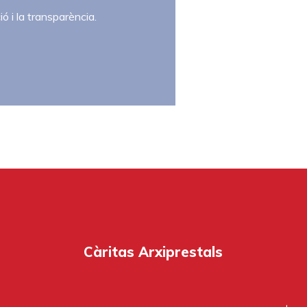
ció i la transparència.
La
Càritas
interparroquial
és
Càritas Arxiprestals
l’agrupament
de
diverses
parròquies